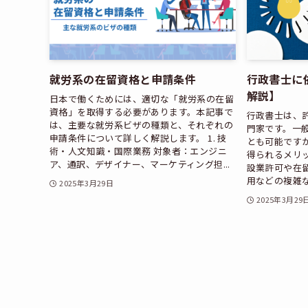
就労系の在留資格と申請条件
行政書士に
解説】
日本で働くためには、適切な「就労系の在留
資格」を取得する必要があります。本記事で
行政書士は、
は、主要な就労系ビザの種類と、それぞれの
門家です。一
申請条件について詳しく解説します。 1. 技
とも可能です
術・人文知識・国際業務 対象者：エンジニ
得られるメリ
ア、通訳、デザイナー、マーケティング担...
設業許可や在
用などの複雑な
2025年3月29日
2025年3月29