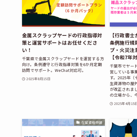
金属スクラップヤードの行政指導対
【行政書士
策と運営サポートはお任せくださ
条例施行規
い！
プ・火災注
【令和7年
千葉県で金属スクラップヤードを運営する方
向け。条例遵守と行政指導対策を6か月定期
千葉市でヤー
訪問でサポート。WeChat対応可。
営している事
す。2025年
2025年8月15日
生資源物の屋
が改正されま
の立場から、今
2025年4月15
在留資格申請