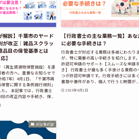
が解説】千葉市のヤード
【行政書士の主な業務一覧】あな
則が改正｜雑品スクラッ
に必要な手続きは？
意品目の保管基準とは
行政書士が対応する業務は多岐にわたり
対応】
が、特に需要の高い手続きを紹介します。 
許認可申請のサポート【スムーズな申請
ド（再生資源物保管施設）を運
き】 行政書士が最も多く手掛ける業務の
業者の方へ、重要なお知らせで
つが許認可申請です。行政手続きには多
（令和7年）4月1日、「千葉市再
書類や要件があり、個人で行うと時間が...
外保管に関する条例施行規則」
した。 本記事では、行政書士
2025年4月1日
回の改正内容や手続き、保...
日
お仕事の話