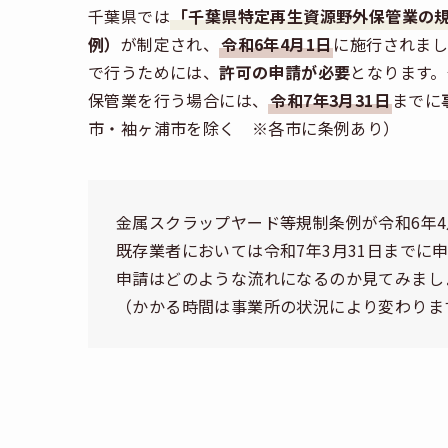
千葉県では
「千葉県特定再生資源野外保管業の
例）
が制定され、
令和6年4月1日
に施行されま
で行うためには、
許可の申請が必要
となります
保管業を行う場合には、
令和7年3月31日
までに
市・袖ヶ浦市を除く ※各市に条例あり）
金属スクラップヤード等規制条例が令和6年4
既存業者においては令和7年3月31日までに
申請はどのような流れになるのか見てみまし
（かかる時間は事業所の状況により変わりま