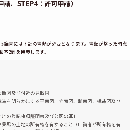
申請、STEP4：許可申請）
協議書には下記の書類が必要となります。書類が整った時点
副本2部
を持参します。
位置図及び付近の見取図
構造を明らかにする平面図、立面図、断面図、構造図及び
土地の登記事項証明書及び公図の写し
事業場の土地の所有権を有すること（申請者が所有権を有