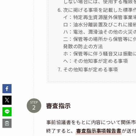
しない場合には、使用する権限
次に掲げる事項を記載した標準
イ：特定再生資源屋外保管事業
ロ：油水分離装置及びこれに接
ハ：電池、潤滑油その他の火災
二：保管等の場所から保管等に
発散の防止の方法
ホ：保管等に伴う騒音又は振動
へ：その他知事が定める事項
その他知事が定める事項
STEP
審査指示
事前協議書をもとに内容について関係市
終了すると、
審査指示事項報告書
が送