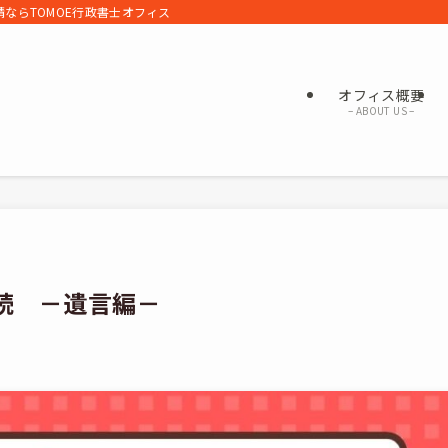
ならTOMOE行政書士オフィス
オフィス概要
– ABOUT US –
相続 －遺言編－