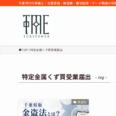
千葉市の行政書士｜在留資格・建設業・農地転用・ヤード関連の申請
TOP
特定金属くず買受業届出
特定金属くず買受業届出
– tag –
許認可