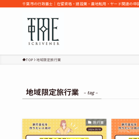
千葉市の行政書士｜在留資格・建設業・農地転用・ヤード関連の申請
TOP
地域限定旅行業
地域限定旅行業
– tag –
旅行業